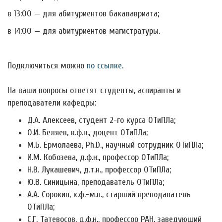
в 13:00 — для абитуриентов бакалавриата;
в 14:00 — для абитуриентов магистратуры.
Подключиться можно
по ссылке
.
На ваши вопросы ответят студенты, аспиранты и
преподаватели кафедры:
Д.А. Алексеев, студент 2-го курса ОТиПЛа;
О.И. Беляев, к.ф.н., доцент ОТиПЛа;
М.Б. Ермолаева, Ph.D., научный сотрудник ОТиПЛа;
И.М. Кобозева, д.ф.н., профессор ОТиПЛа;
Н.В. Лукашевич, д.т.н., профессор ОТиПЛа;
Ю.В. Синицына, преподаватель ОТиПЛа;
А.А. Сорокин, к.ф.-м.н., старший преподаватель
ОТиПЛа;
С.Г. Татевосов, д.ф.н., профессор РАН, заведующий