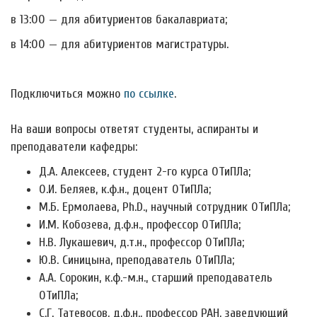
в 13:00 — для абитуриентов бакалавриата;
в 14:00 — для абитуриентов магистратуры.
Подключиться можно
по ссылке
.
На ваши вопросы ответят студенты, аспиранты и
преподаватели кафедры:
Д.А. Алексеев, студент 2-го курса ОТиПЛа;
О.И. Беляев, к.ф.н., доцент ОТиПЛа;
М.Б. Ермолаева, Ph.D., научный сотрудник ОТиПЛа;
И.М. Кобозева, д.ф.н., профессор ОТиПЛа;
Н.В. Лукашевич, д.т.н., профессор ОТиПЛа;
Ю.В. Синицына, преподаватель ОТиПЛа;
А.А. Сорокин, к.ф.-м.н., старший преподаватель
ОТиПЛа;
С.Г. Татевосов, д.ф.н., профессор РАН, заведующий