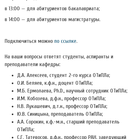
в 13:00 — для абитуриентов бакалавриата;
в 14:00 — для абитуриентов магистратуры.
Подключиться можно
по ссылке
.
На ваши вопросы ответят студенты, аспиранты и
преподаватели кафедры:
Д.А. Алексеев, студент 2-го курса ОТиПЛа;
О.И. Беляев, к.ф.н., доцент ОТиПЛа;
М.Б. Ермолаева, Ph.D., научный сотрудник ОТиПЛа;
И.М. Кобозева, д.ф.н., профессор ОТиПЛа;
Н.В. Лукашевич, д.т.н., профессор ОТиПЛа;
Ю.В. Синицына, преподаватель ОТиПЛа;
А.А. Сорокин, к.ф.-м.н., старший преподаватель
ОТиПЛа;
С.Г. Татевосов, д.ф.н., профессор РАН, заведующий