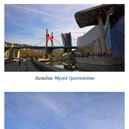
Бильбао.
Музей Гуггенхейма