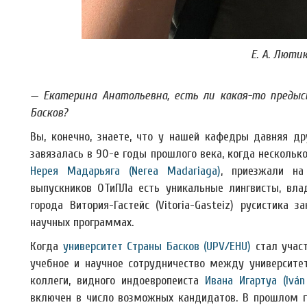
Е. А. Люти
— Екатерина Анатольевна, есть ли какая-то преды
Басков?
Вы, конечно, знаете, что у нашей кафедры давняя др
завязалась в 90-е годы прошлого века, когда нескольк
Нерея Мадарьяга (Nerea Madariaga)
, приезжали на
выпускников ОТиПЛа есть уникальные лингвисты, вл
города Витория-Гастейс (Vitoria-Gasteiz) русистика
научных программах.
Когда
университет Страны Басков (UPV/EHU)
стал учас
учебное и научное сотрудничество между университет
коллеги, видного индоевропеиста
Ивана Игартуа (Iván
включен в число возможных кандидатов. В прошлом 