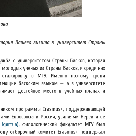
кова
стория Вашего визита в университет Страны
ужба с университетом Страны Басков, которая
о молодых ученых из Страны Басков, и среди них
 стажировку в МГУ. Именно поэтому среди
адеющие баскским языком — а в университете
 занимает достойное место в учебных планах и
тником программы Erasmus+, поддерживающей
ами Евросоюза и России, усилиями Нереи и ее
 Igartua)
, филологический факультет МГУ был
году отборочный комитет Erasmus+ поддержал