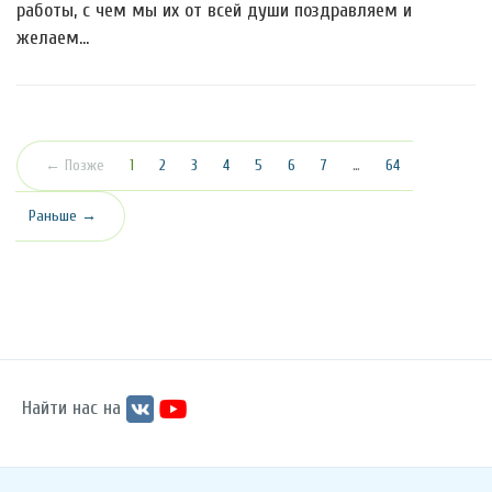
работы, с чем мы их от всей души поздравляем и
желаем…
(текущая)
← Позже
1
2
3
4
5
6
7
…
64
Раньше →
Найти нас на