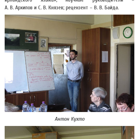
А. В. Архипов и С. В. Князев; рецензент – В. В. Байда.
Антон Кухто