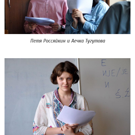
Петя Россяйкин и Аечка Тугутова