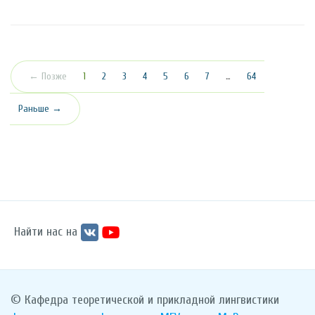
(текущая)
← Позже
1
2
3
4
5
6
7
…
64
Раньше →
Найти нас на
© Кафедра теоретической и прикладной лингвистики