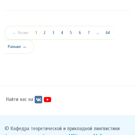
(текущая)
← Позже
1
2
3
4
5
6
7
…
64
Раньше →
Найти нас на
© Кафедра теоретической и прикладной лингвистики