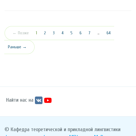
(текущая)
← Позже
1
2
3
4
5
6
7
…
64
Раньше →
Найти нас на
© Кафедра теоретической и прикладной лингвистики