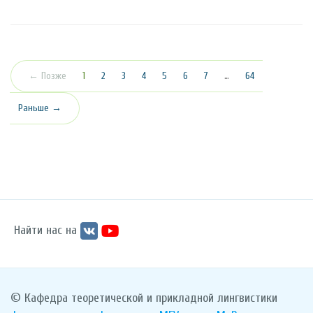
(текущая)
← Позже
1
2
3
4
5
6
7
…
64
Раньше →
Найти нас на
© Кафедра теоретической и прикладной лингвистики