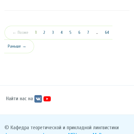
(текущая)
← Позже
1
2
3
4
5
6
7
…
64
Раньше →
Найти нас на
© Кафедра теоретической и прикладной лингвистики