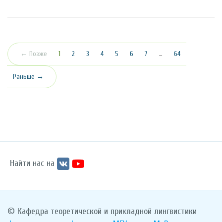
(текущая)
← Позже
1
2
3
4
5
6
7
…
64
Раньше →
Найти нас на
© Кафедра теоретической и прикладной лингвистики