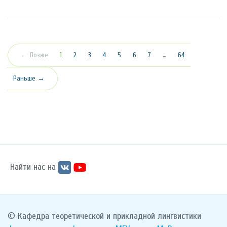
(текущая)
← Позже
1
2
3
4
5
6
7
…
64
Раньше →
Найти нас на
© Кафедра теоретической и прикладной лингвистики