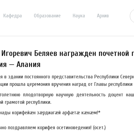
Кафедра
Образование
Наука
Архив
 Игоревич Беляев награжден почетной 
ия — Алания
ря в здании постоянного представительства Республики Север
ции прошла церемония вручения наград от Главы республики С
голетнюю плодотворную научную деятельность доцент наш
ой грамотой республики.
нады корифейæн зæрдиагæй арфæтæ кæнæм!*
чно поздравляем корифея осетиноведения! (осет.)