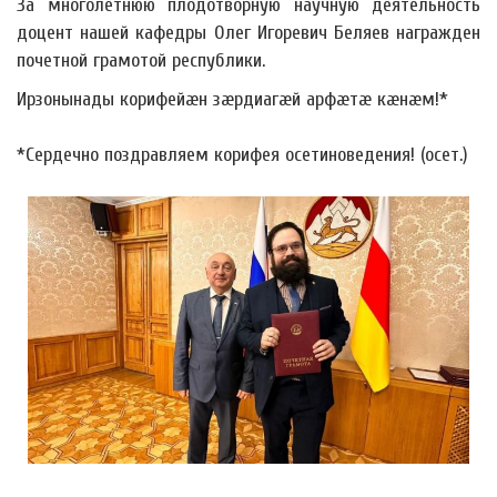
За многолетнюю плодотворную научную деятельность
доцент нашей кафедры Олег Игоревич Беляев награжден
почетной грамотой республики.
Ирзонынады корифейæн зæрдиагæй арфæтæ кæнæм!*
*Сердечно поздравляем корифея осетиноведения! (осет.)