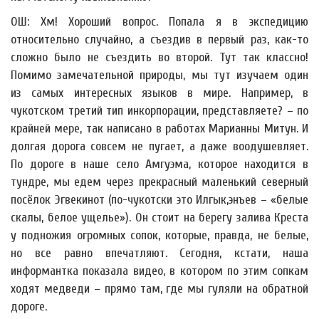
ОШ: Хм! Хороший вопрос. Попала я в экспедицию
относительно случайно, а съездив в первый раз, как-то
сложно было не съездить во второй. Тут так классно!
Помимо замечательной природы, мы тут изучаем один
из самых интересных языков в мире. Например, в
чукотском третий тип инкорпорации, представляете? – по
крайней мере, так написано в работах Марианны Митун. И
долгая дорога совсем не пугает, а даже воодушевляет.
По дороге в наше село Амгуэма, которое находится в
тундре, мы едем через прекрасный маленький северный
посёлок Эгвекинот (по-чукотски это Илгык,энъев – «белые
скалы, белое ущелье»). Он стоит на берегу залива Креста
у подножия огромных сопок, которые, правда, не белые,
но все равно впечатляют. Сегодня, кстати, наша
информантка показала видео, в котором по этим сопкам
ходят медведи – прямо там, где мы гуляли на обратной
дороге.