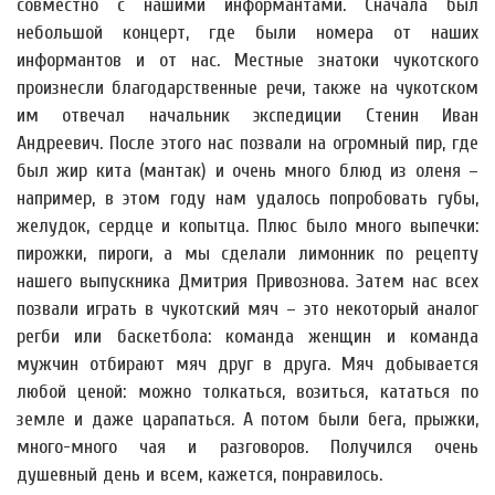
совместно с нашими информантами. Сначала был
небольшой концерт, где были номера от наших
информантов и от нас. Местные знатоки чукотского
произнесли благодарственные речи, также на чукотском
им отвечал начальник экспедиции Стенин Иван
Андреевич. После этого нас позвали на огромный пир, где
был жир кита (мантак) и очень много блюд из оленя –
например, в этом году нам удалось попробовать губы,
желудок, сердце и копытца. Плюс было много выпечки:
пирожки, пироги, а мы сделали лимонник по рецепту
нашего выпускника Дмитрия Привознова. Затем нас всех
позвали играть в чукотский мяч – это некоторый аналог
регби или баскетбола: команда женщин и команда
мужчин отбирают мяч друг в друга. Мяч добывается
любой ценой: можно толкаться, возиться, кататься по
земле и даже царапаться. А потом были бега, прыжки,
много-много чая и разговоров. Получился очень
душевный день и всем, кажется, понравилось.