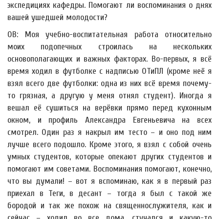
экспедициях кафедры. Помогают ли воспоминания о днях
вашей ушедшей молодости?
ОВ: Моя учебно-воспитательная работа относительно
моих подопечных строилась на нескольких
основополагающих и важных факторах. Во-первых, я всё
время ходил в футболке с надписью ОТиПЛ (кроме неё я
взял всего две футболки: одна из них всё время почему-
то грязная, а другую у меня отнял студент). Иногда я
вешал её сушиться на верёвки прямо перед кухонным
окном, и профиль Александра Евгеньевича на всех
смотрел. Один раз я накрыл им тесто – и оно под ним
лучше всего подошло. Кроме этого, я взял с собой очень
умных студентов, которые опекают других студентов и
помогают им советами. Воспоминания помогают, конечно,
что вы думали! – вот я вспоминаю, как я в первый раз
приехал в Теги, в десант – тогда я был с такой же
бородой и так же похож на священнослужителя, как и
сейчас – ходил во все дома, стучался и какую-то