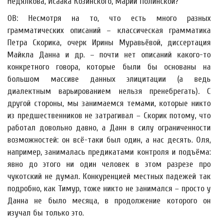
Недялкова, Исаака Козинского, Марии Полинской?
ОВ: Несмотря на то, что есть много разных
грамматических описаний – классическая грамматика
Петра Скорика, очерк Ирины Муравьёвой, диссертация
Майкла Данна и др. – почти нет описаний какого-то
конкретного говора, которые были бы основаны на
большом массиве данных элицитации (а ведь
диалектным варьированием нельзя пренебрегать). С
другой стороны, мы занимаемся темами, которые никто
из предшественников не затрагивал – Скорик потому, что
работал довольно давно, а Данн в силу ограниченности
возможностей: он всё-таки был один, а нас десять. Оля,
например, занималась предикатами контроля и подъёма:
явно до этого ни один человек в этом разрезе про
чукотский не думал. Конкуренцией местных падежей так
подробно, как Тимур, тоже никто не занимался – просто у
Данна не было месяца, в продолжение которого он
изучал бы только это.