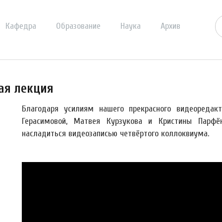
Кафедра
Образование
Наука
Архив
ая лекция
Благодаря усилиям нашего прекрасного видеоредак
Герасимовой, Матвея Курзукова и Кристины Парфё
насладиться видеозаписью четвёртого коллоквиума.