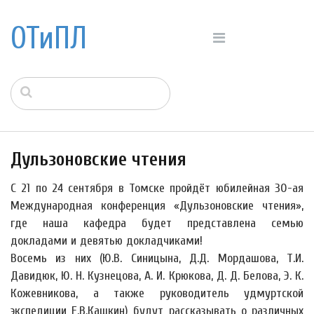
ОТиПЛ
Дульзоновские чтения
С 21 по 24 сентября в Томске пройдёт юбилейная 30-ая
Международная конференция «Дульзоновские чтения»,
где наша кафедра будет представлена семью
докладами и девятью докладчиками!
Восемь из них (Ю.В. Синицына, Д.Д. Мордашова, Т.И.
Давидюк, Ю. Н. Кузнецова, А. И. Крюкова, Д. Д. Белова, Э. К.
Кожевникова, а также руководитель удмуртской
экспедиции Е.В.Кашкин) будут рассказывать о различных