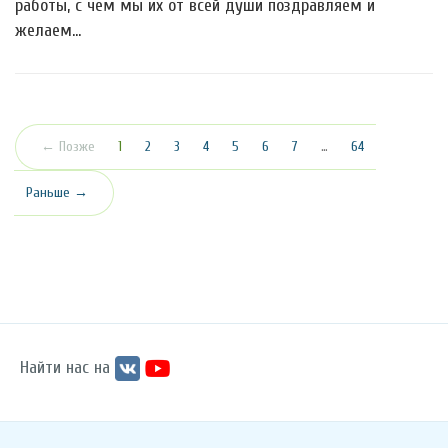
работы, с чем мы их от всей души поздравляем и
желаем…
(текущая)
← Позже
1
2
3
4
5
6
7
…
64
Раньше →
Найти нас на