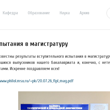
Кафедра
Образование
Наука
Архив
спытания в магистратуру
известны результаты вступительного испытания в магистратур
вшихся выпускников нашего бакалавриата и, конечно, с н
тами. Искренне поздравляем всех!
www.philol.msu.ru/~pk/20.07.26_fipl_mag.pdf