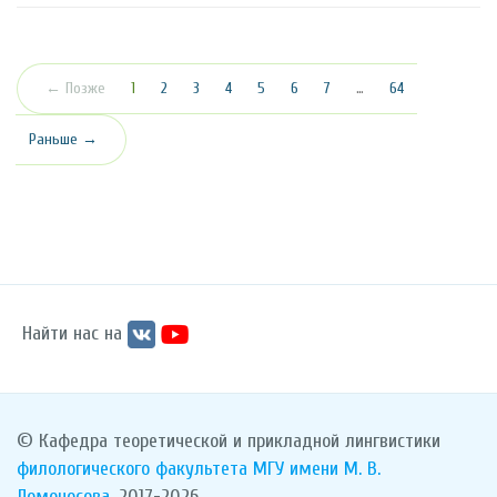
(текущая)
← Позже
1
2
3
4
5
6
7
…
64
Раньше →
Найти нас на
© Кафедра теоретической и прикладной лингвистики
филологического факультета
МГУ имени М. В.
Ломоносова
, 2017-2026