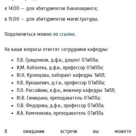
в 14:00 — для абитуриентов бакалавриата;
в 15:00 — для абитуриентов магистратуры.
Подключиться можно
по ссылке
.
На ваши вопросы ответят сотрудники кафедры:
П.В. Гращенков, д.ф.н., доцент ОТиПЛа;
И.М. Кобозева, д.ф.н., профессор ОТиПЛа;
Ю.Н. Кузнецова, лаборант кафедры ТиПЛ;
Н.В. Лукашевич, д.т.н., профессор ОТиПЛа;
П.О. Россяйкин, к.ф.н., инженер кафедры ТиПЛ;
Ю.В. Синицына, преподаватель ОТиПЛа;
О.В. Федорова, д.ф.н., профессор ОТиПЛа;
И.А. Хомченкова, преподаватель ОТиПЛа.
В ожидании встречи вы можете