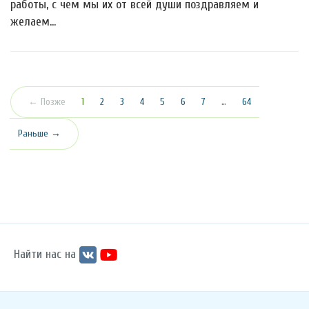
работы, с чем мы их от всей души поздравляем и
желаем…
(текущая)
← Позже
1
2
3
4
5
6
7
…
64
Раньше →
Найти нас на