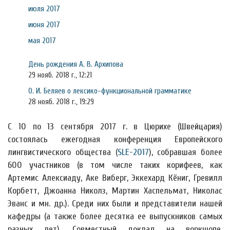
июля 2017
июня 2017
мая 2017
День рождения А. В. Архипова
29 нояб. 2018 г., 12:21
О. И. Беляев о лексико-функциональной грамматике
28 нояб. 2018 г., 19:29
С 10 по 13 сентября 2017 г. в Цюрихе (Швейцария)
состоялась ежегодная конференция Европейского
лингвистического общества (
SLE-2017
), собравшая более
600 участников (в том числе таких корифеев, как
Артемис Алексиаду, Аке Виберг, Эккехард Кёниг, Гревилл
Корбетт, Джоанна Николз, Мартин Хаспельмат, Николас
Эванс и мн. др.). Среди них были и представители нашей
кафедры (а также более десятка ее выпускников самых
разных лет). Совместный доклад на воркшопе,