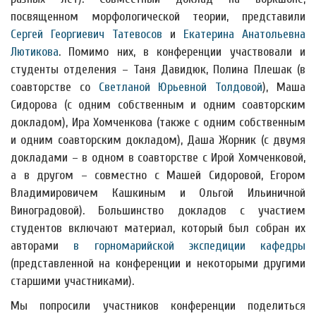
посвященном морфологической теории, представили
Сергей Георгиевич Татевосов
и
Екатерина Анатольевна
Лютикова
. Помимо них, в конференции участвовали и
студенты отделения – Таня Давидюк, Полина Плешак (в
соавторстве со
Светланой Юрьевной Толдовой
), Маша
Сидорова (с одним собственным и одним соавторским
докладом), Ира Хомченкова (также с одним собственным
и одним соавторским докладом), Даша Жорник (с двумя
докладами – в одном в соавторстве с Ирой Хомченковой,
а в другом – совместно с Машей Сидоровой, Егором
Владимировичем Кашкиным и Ольгой Ильиничной
Виноградовой). Большинство докладов с участием
студентов включают материал, который был собран их
авторами
в горномарийской экспедиции кафедры
(представленной на конференции и некоторыми другими
старшими участниками).
Мы попросили участников конференции поделиться