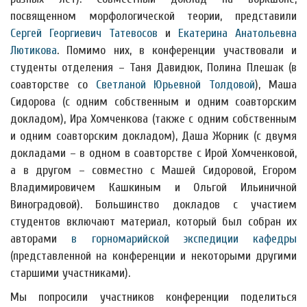
посвященном морфологической теории, представили
Сергей Георгиевич Татевосов
и
Екатерина Анатольевна
Лютикова
. Помимо них, в конференции участвовали и
студенты отделения – Таня Давидюк, Полина Плешак (в
соавторстве со
Светланой Юрьевной Толдовой
), Маша
Сидорова (с одним собственным и одним соавторским
докладом), Ира Хомченкова (также с одним собственным
и одним соавторским докладом), Даша Жорник (с двумя
докладами – в одном в соавторстве с Ирой Хомченковой,
а в другом – совместно с Машей Сидоровой, Егором
Владимировичем Кашкиным и Ольгой Ильиничной
Виноградовой). Большинство докладов с участием
студентов включают материал, который был собран их
авторами
в горномарийской экспедиции кафедры
(представленной на конференции и некоторыми другими
старшими участниками).
Мы попросили участников конференции поделиться