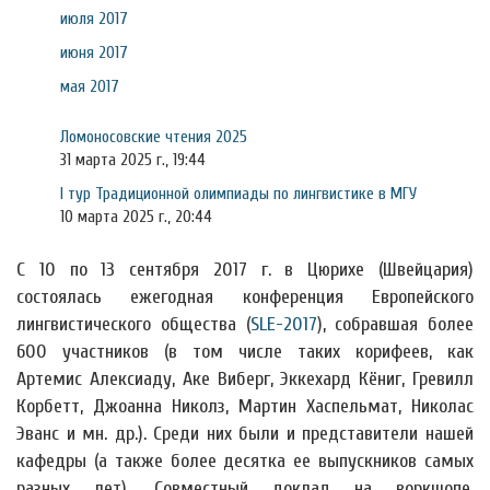
июля 2017
июня 2017
мая 2017
Ломоносовские чтения 2025
31 марта 2025 г., 19:44
I тур Традиционной олимпиады по лингвистике в МГУ
10 марта 2025 г., 20:44
С 10 по 13 сентября 2017 г. в Цюрихе (Швейцария)
состоялась ежегодная конференция Европейского
лингвистического общества (
SLE-2017
), собравшая более
600 участников (в том числе таких корифеев, как
Артемис Алексиаду, Аке Виберг, Эккехард Кёниг, Гревилл
Корбетт, Джоанна Николз, Мартин Хаспельмат, Николас
Эванс и мн. др.). Среди них были и представители нашей
кафедры (а также более десятка ее выпускников самых
разных лет). Совместный доклад на воркшопе,