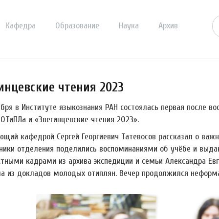
Кафедра
Образование
Наука
Архив
инцевские чтения 2023
ября в Институте языкознания РАН состоялась первая после в
 ОТиПЛа и «Звегинцевские чтения 2023».
ющий кафедрой Сергей Георгиевич Татевосов рассказал о важн
ники отделения поделились воспоминаниями об учёбе и выдаю
стными кадрами из архива экспедиции и семьи Александра Евг
ла из докладов молодых отиплян. Вечер продолжился нефор