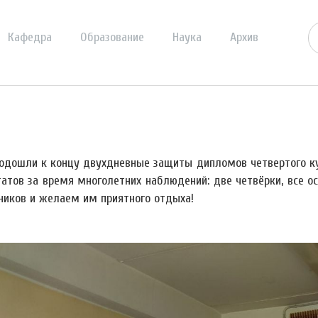
Кафедра
Образование
Наука
Архив
подошли к концу двухдневные защиты дипломов четвертого ку
татов за время многолетних наблюдений: две четвёрки, все 
ников и желаем им приятного отдыха!