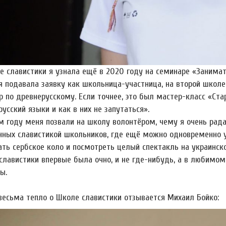
е славистики я узнала ещё в 2020 году на семинаре «Занима
я подавала заявку как школьница-участница, на второй школе
 по древнерусскому. Если точнее, это был мастер-класс «Ста
усский языки и как в них не запутаться».
ом году меня позвали на школу волонтёром, чему я очень рада
нных славистикой школьников, где ещё можно одновременно у
ать сербское коло и посмотреть целый спектакль на украинско
славистики впервые была очно, и не где-нибудь, а в любимом
ы.
весьма тепло о Школе славистики отзывается Михаил Бойко: