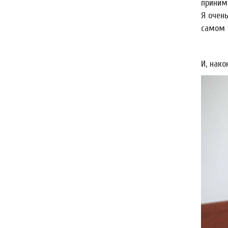
приним
Я очень
самом 
И, нако