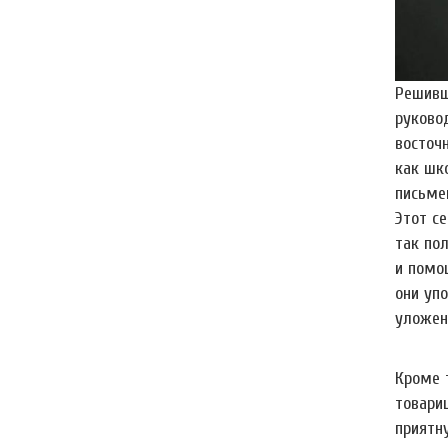
Решивш
руково
восточ
как шк
письме
Этот с
так пол
и помощ
они упо
уложен
Кроме т
товарищ
приятн