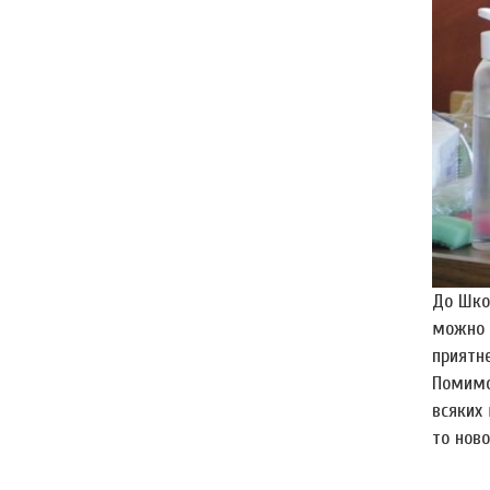
До Шко
можно 
приятн
Помимо 
всяких 
то нов