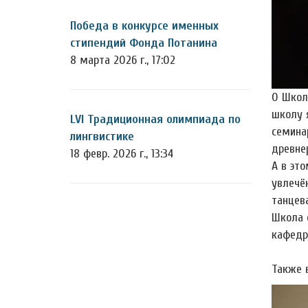
Победа в конкурсе именных
стипендий Фонда Потанина
8 марта 2026 г., 17:02
О Школ
школу 
LVI Традиционная олимпиада по
семинар
лингвистике
древнер
18 февр. 2026 г., 13:34
А в эт
увлечë
танцев
Школа 
кафедр
Также 