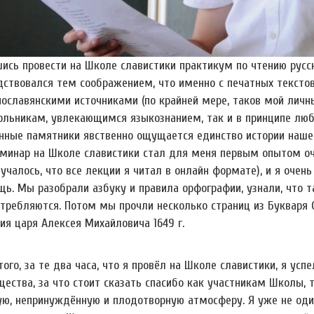
ись провести на Школе славистики практикум по чтению русск
дствовался тем соображением, что именно с печатных текстов
нославянскими источниками (по крайней мере, таков мой личн
ольникам, увлекающимся языкознанием, так и в принципе люб
нные памятники явственно ощущается единство истории нашей
еминар на Школе славистики стал для меня первым опытом оч
учалось, что все лекции я читал в онлайн формате), и я очен
ь. Мы разобрали азбуку и правила орфографии, узнали, что та
требляются. Потом мы прочли несколько страниц из Букваря С
ия царя Алексея Михайловича 1649 г.
ого, за те два часа, что я провёл на Школе славистики, я усп
ества, за что стоит сказать спасибо как участникам Школы, 
ую, непринуждённую и плодотворную атмосферу. Я уже не один