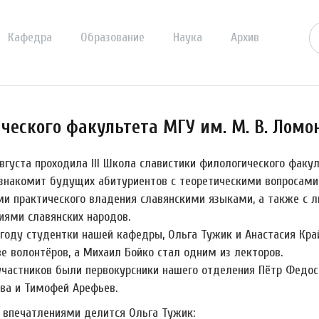
Кафедра
Образование
Наука
Архив
ического факультета МГУ им. М. В. Ломо
вгуста проходила III Школа славистики филологического факул
знакомит будущих абитуриентов с теоретическими вопросами и
ми практического владения славянскими языками, а также с
иями славянских народов.
 году студентки нашей кафедры, Ольга Тужик и Анастасия Кра
е волонтёров, а Михаил Бойко стал одним из лекторов.
участников были первокурсники нашего отделения Пётр Федосо
ва и Тимофей Арефьев.
 впечатлениями делится Ольга Тужик: