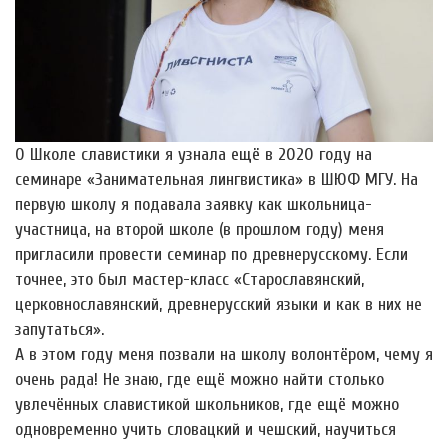
О Школе славистики я узнала ещё в 2020 году на
семинаре «Занимательная лингвистика» в ШЮФ МГУ. На
первую школу я подавала заявку как школьница-
участница, на второй школе (в прошлом году) меня
пригласили провести семинар по древнерусскому. Если
точнее, это был мастер-класс «Старославянский,
церковнославянский, древнерусский языки и как в них не
запутаться».
А в этом году меня позвали на школу волонтёром, чему я
очень рада! Не знаю, где ещё можно найти столько
увлечëнных славистикой школьников, где ещё можно
одновременно учить словацкий и чешский, научиться