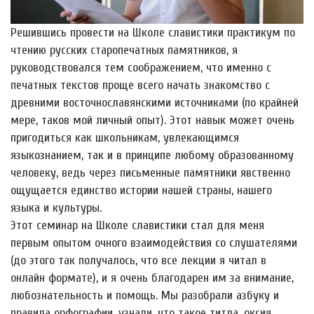
Решившись провести на Школе славистики практикум по
чтению русских старопечатных памятников, я
руководствовался тем соображением, что именно с
печатных текстов проще всего начать знакомство с
древними восточнославянскими источниками (по крайней
мере, таков мой личный опыт). Этот навык может очень
пригодиться как школьникам, увлекающимся
языкознанием, так и в принципе любому образованному
человеку, ведь через письменные памятники явственно
ощущается единство истории нашей страны, нашего
языка и культуры.
Этот семинар на Школе славистики стал для меня
первым опытом очного взаимодействия со слушателями
(до этого так получалось, что все лекции я читал в
онлайн формате), и я очень благодарен им за внимание,
любознательность и помощь. Мы разобрали азбуку и
правила орфографии, узнали, что такое титла, оксия,