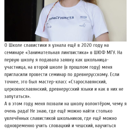
О Школе славистики я узнала ещё в 2020 году на
семинаре «Занимательная лингвистика» в ШЮФ МГУ. На
первую школу я подавала заявку как школьница-
участница, на второй школе (в прошлом году) меня
пригласили провести семинар по древнерусскому. Если
точнее, это был мастер-класс «Старославянский,
церковнославянский, древнерусский языки и как в них не
запутаться».
А в этом году меня позвали на школу волонтёром, чему я
очень рада! Не знаю, где ещё можно найти столько
увлечëнных славистикой школьников, где ещё можно
одновременно учить словацкий и чешский, научиться