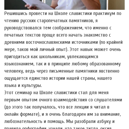
Решившись провести на Школе славистики практикум по
чтению русских старопечатных памятников, я
руководствовался тем соображением, что именно с
печатных текстов проще всего начать знакомство с
древними восточнославянскими источниками (по крайней
мере, таков мой личный опыт). Этот навык может очень
пригодиться как школьникам, увлекающимся
языкознанием, так и в принципе любому образованному
человеку, ведь через письменные памятники явственно
ощущается единство истории нашей страны, нашего
языка и культуры.
Этот семинар на Школе славистики стал для меня
первым опытом очного взаимодействия со слушателями
(до этого так получалось, что все лекции я читал в
онлайн формате), и я очень благодарен им за внимание,
любознательность и помощь. Мы разобрали азбуку и
правила орфографии, узнали, что такое титла, оксия,