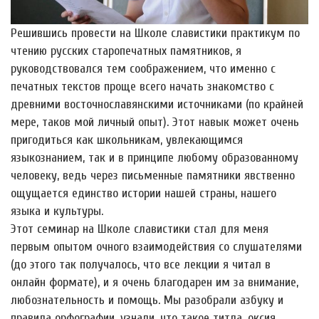
Решившись провести на Школе славистики практикум по
чтению русских старопечатных памятников, я
руководствовался тем соображением, что именно с
печатных текстов проще всего начать знакомство с
древними восточнославянскими источниками (по крайней
мере, таков мой личный опыт). Этот навык может очень
пригодиться как школьникам, увлекающимся
языкознанием, так и в принципе любому образованному
человеку, ведь через письменные памятники явственно
ощущается единство истории нашей страны, нашего
языка и культуры.
Этот семинар на Школе славистики стал для меня
первым опытом очного взаимодействия со слушателями
(до этого так получалось, что все лекции я читал в
онлайн формате), и я очень благодарен им за внимание,
любознательность и помощь. Мы разобрали азбуку и
правила орфографии, узнали, что такое титла, оксия,