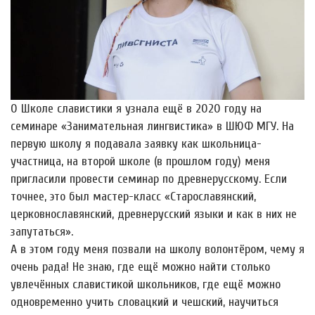
О Школе славистики я узнала ещё в 2020 году на
семинаре «Занимательная лингвистика» в ШЮФ МГУ. На
первую школу я подавала заявку как школьница-
участница, на второй школе (в прошлом году) меня
пригласили провести семинар по древнерусскому. Если
точнее, это был мастер-класс «Старославянский,
церковнославянский, древнерусский языки и как в них не
запутаться».
А в этом году меня позвали на школу волонтёром, чему я
очень рада! Не знаю, где ещё можно найти столько
увлечëнных славистикой школьников, где ещё можно
одновременно учить словацкий и чешский, научиться