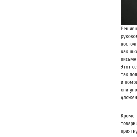
Решивш
руково
восточ
как шк
письме
Этот с
так пол
и помощ
они упо
уложен
Кроме т
товарищ
приятн