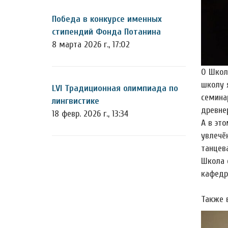
Победа в конкурсе именных
стипендий Фонда Потанина
8 марта 2026 г., 17:02
О Школ
школу 
LVI Традиционная олимпиада по
семинар
лингвистике
древнер
18 февр. 2026 г., 13:34
А в эт
увлечë
танцев
Школа 
кафедр
Также 