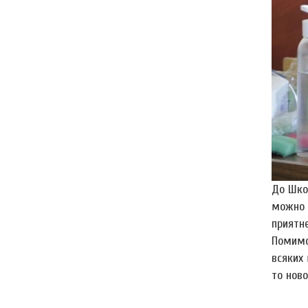
До Шко
можно 
приятн
Помимо 
всяких 
то нов