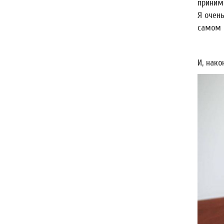
приним
Я очень
самом 
И, нако