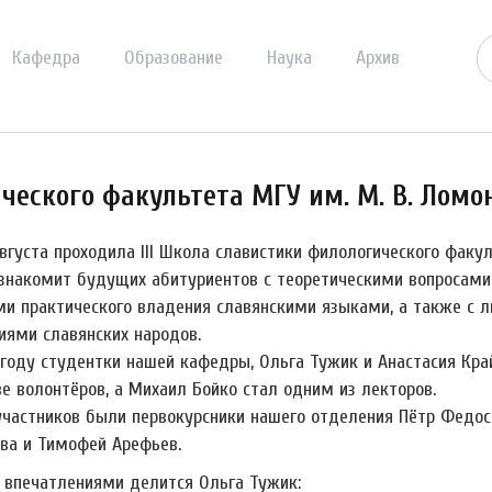
Кафедра
Образование
Наука
Архив
ического факультета МГУ им. М. В. Ломо
вгуста проходила III Школа славистики филологического факул
знакомит будущих абитуриентов с теоретическими вопросами и
ми практического владения славянскими языками, а также с
иями славянских народов.
 году студентки нашей кафедры, Ольга Тужик и Анастасия Кра
е волонтёров, а Михаил Бойко стал одним из лекторов.
участников были первокурсники нашего отделения Пётр Федосо
ва и Тимофей Арефьев.
 впечатлениями делится Ольга Тужик: