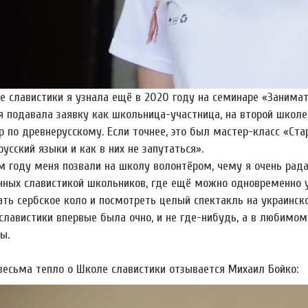
е славистики я узнала ещё в 2020 году на семинаре «Занима
я подавала заявку как школьница-участница, на второй школе
 по древнерусскому. Если точнее, это был мастер-класс «Ста
усский языки и как в них не запутаться».
ом году меня позвали на школу волонтёром, чему я очень рада
нных славистикой школьников, где ещё можно одновременно у
ать сербское коло и посмотреть целый спектакль на украинско
славистики впервые была очно, и не где-нибудь, а в любимом
ы.
весьма тепло о Школе славистики отзывается Михаил Бойко: