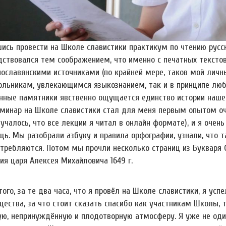
ись провести на Школе славистики практикум по чтению русск
дствовался тем соображением, что именно с печатных текстов
нославянскими источниками (по крайней мере, таков мой личн
ольникам, увлекающимся языкознанием, так и в принципе люб
нные памятники явственно ощущается единство истории нашей
еминар на Школе славистики стал для меня первым опытом оч
учалось, что все лекции я читал в онлайн формате), и я очен
ь. Мы разобрали азбуку и правила орфографии, узнали, что та
требляются. Потом мы прочли несколько страниц из Букваря С
ия царя Алексея Михайловича 1649 г.
ого, за те два часа, что я провёл на Школе славистики, я усп
ества, за что стоит сказать спасибо как участникам Школы, 
ую, непринуждённую и плодотворную атмосферу. Я уже не один