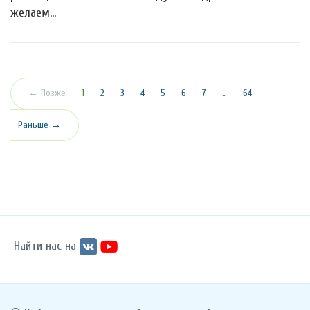
желаем…
(текущая)
← Позже
1
2
3
4
5
6
7
…
64
Раньше →
Найти нас на