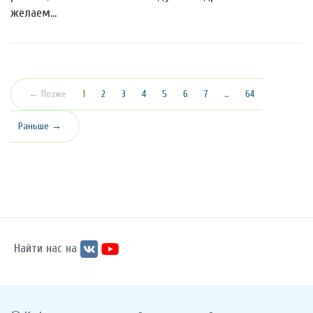
желаем…
(текущая)
← Позже
1
2
3
4
5
6
7
…
64
Раньше →
Найти нас на