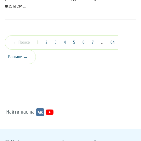
желаем…
(текущая)
← Позже
1
2
3
4
5
6
7
…
64
Раньше →
Найти нас на