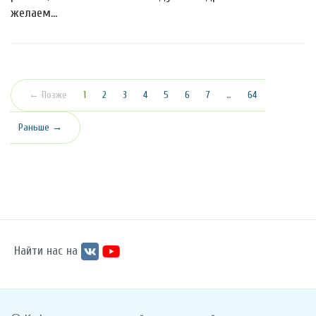
желаем…
(текущая)
← Позже
1
2
3
4
5
6
7
…
64
Раньше →
Найти нас на