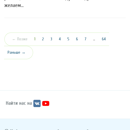
желаем…
(текущая)
← Позже
1
2
3
4
5
6
7
…
64
Раньше →
Найти нас на