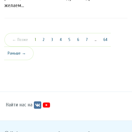
желаем…
(текущая)
← Позже
1
2
3
4
5
6
7
…
64
Раньше →
Найти нас на