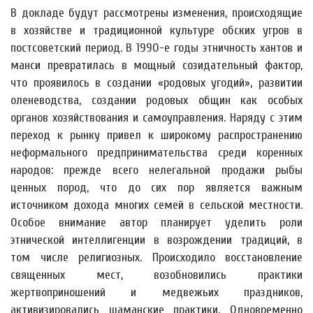
В докладе будут рассмотрены изменения, происходящие
в хозяйстве и традиционной культуре обских угров в
постсоветский период. В 1990-е годы этничность хантов и
манси превратилась в мощный созидательный фактор,
что проявилось в создании «родовых угодий», развитии
оленеводства, создании родовых общин как особых
органов хозяйствования и самоуправления. Наряду с этим
переход к рынку привел к широкому распространению
неформального предпринимательства среди коренных
народов: прежде всего нелегальной продажи рыбы
ценных пород, что до сих пор является важным
источником дохода многих семей в сельской местности.
Особое внимание автор планирует уделить роли
этнической интеллигенции в возрождении традиций, в
том числе религиозных. Происходило восстановление
священных мест, возобновились практики
жертвоприношений и медвежьих праздников,
активизировались шаманские практики. Одновременно