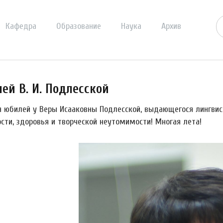
Кафедра
Образование
Наука
Архив
ей В. И. Подлесской
я юбилей у Веры Исааковны Подлесской, выдающегося лингвист
сти, здоровья и творческой неутомимости! Многая лета!