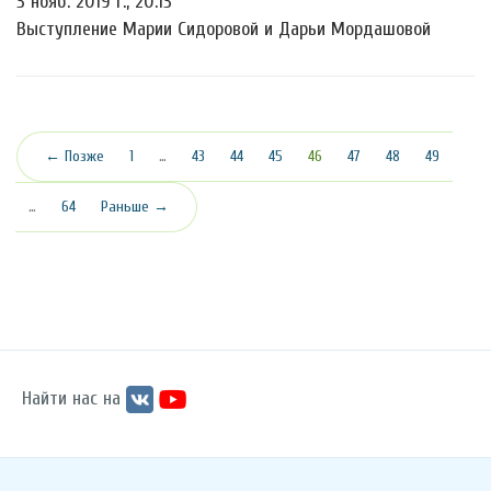
3 нояб. 2019 г., 20:13
Выступление Марии Сидоровой и Дарьи Мордашовой
(текущая)
← Позже
1
…
43
44
45
46
47
48
49
…
64
Раньше →
Найти нас на