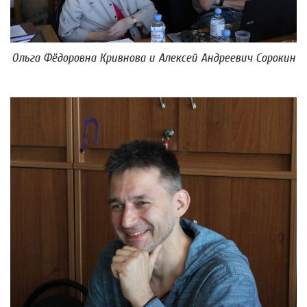
Ольга Фёдоровна Кривнова и Алексей Андреевич Сорокин