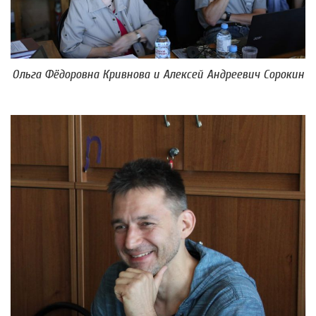
Ольга Фёдоровна Кривнова и Алексей Андреевич Сорокин