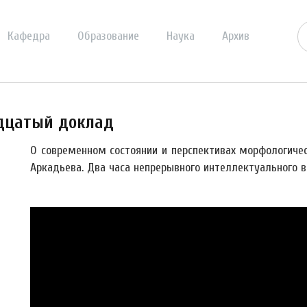
Кафедра
Образование
Наука
Архив
дцатый доклад
О современном состоянии и перспективах морфологиче
Аркадьева. Два часа непрерывного интеллектуального в