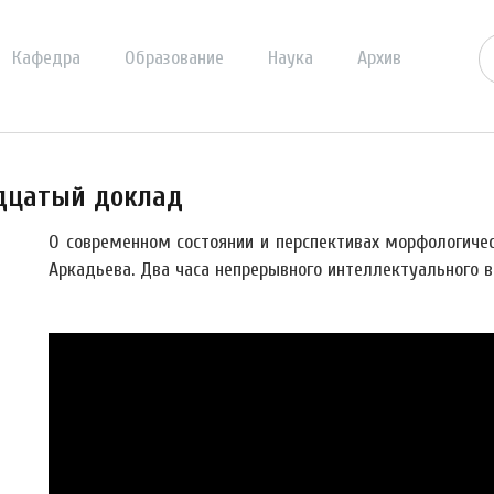
Кафедра
Образование
Наука
Архив
дцатый доклад
О современном состоянии и перспективах морфологиче
Аркадьева. Два часа непрерывного интеллектуального в