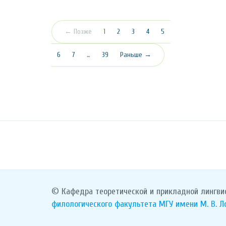
(текущая)
← Позже
1
2
3
4
5
6
7
…
39
Раньше →
© Кафедра теоретической и прикладной лингви
филологического факультета
МГУ имени М. В. 