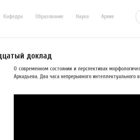
Кафедра
Образование
Наука
Архив
дцатый доклад
О современном состоянии и перспективах морфологиче
Аркадьева. Два часа непрерывного интеллектуального в