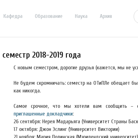
Кафедра
Образование
Наука
Архив
семестр 2018-2019 года
С новым семестром, дорогие друзья (кажется, мы не ус
Не будем скромничать: семестр на ОТиПЛе обещает бы
как никогда.
Самое срочное, что мы хотели вам сообщить – 
приглашенные докладчики
:
26 сентября: Нерея Мадарьяга (Университет Страны Баск
17 октября: Джон Эслинг (Университет Виктории)
21 ноября: Мария Полинская (Мэрилендский университет