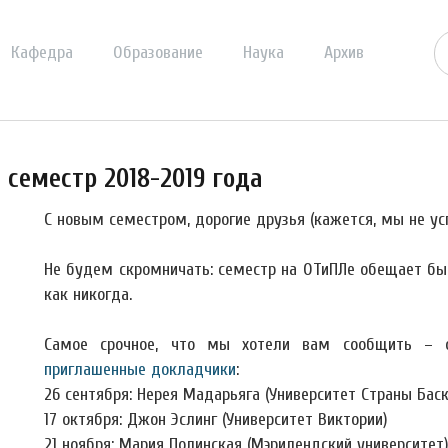
Кафедра
Образование
Наука
Архив
семестр 2018-2019 года
С новым семестром, дорогие друзья (кажется, мы не ус
Не будем скромничать: семестр на ОТиПЛе обещает бы
как никогда.
Самое срочное, что мы хотели вам сообщить – 
приглашенные докладчики
:
26 сентября: Нерея Мадарьяга (Университет Страны Баск
17 октября: Джон Эслинг (Университет Виктории)
21 ноября: Мария Полинская (Мэрилендский университет